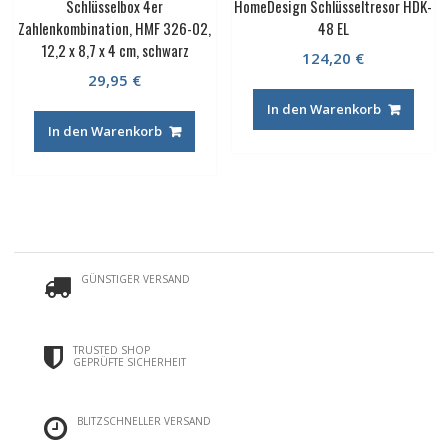
Schlüsselbox 4er
HomeDesign Schlüsseltresor HDK-
Zahlenkombination, HMF 326-02,
48 EL
12,2 x 8,7 x 4 cm, schwarz
124,20
€
29,95
€
In den Warenkorb
In den Warenkorb
GÜNSTIGER VERSAND
TRUSTED SHOP
GEPRÜFTE SICHERHEIT
BLITZSCHNELLER VERSAND