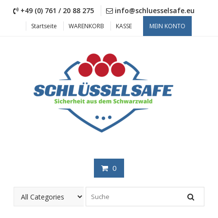
Skip
+49 (0) 761 / 20 88 275
info@schluesselsafe.eu
to
content
Startseite
WARENKORB
KASSE
MEIN KONTO
0