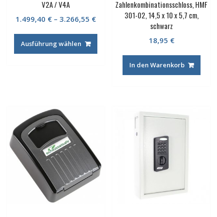
V2A / V4A
Zahlenkombinationsschloss, HMF
301-02, 14,5 x 10 x 5,7 cm,
1.499,40
€
–
3.266,55
€
schwarz
18,95
€
Ausführung wählen
In den Warenkorb