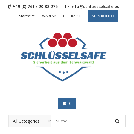
Skip
+49 (0) 761 / 20 88 275
info@schluesselsafe.eu
to
content
Startseite
WARENKORB
KASSE
MEIN KONTO
0