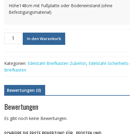
Höhe148cm mit Fußplatte oder Bodeneinstand (ohne
Befestigungsmaterial)
Pfosten
In den Warenkorb
und
Edelstahlrückwand
Menge
Kategorien:
Edelstahl-Briefkästen Zubehör
,
Edelstahl-Sicherheits-
Briefkasten
Bewertungen (0)
Bewertungen
Es gibt noch keine Bewertungen.
SCHREIBE DIE ERSTE BEWERTUNG FÜR „PFOSTEN UND